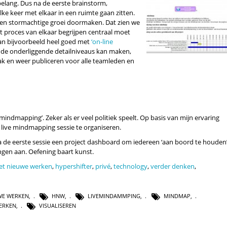
elang. Dus na de eerste brainstorm,
elke keer met elkaar in een ruimte gaan zitten.
een stormachtige groei doormaken. Dat zien we
et proces van elkaar begrijpen centraal moet
 kan bijvoorbeeld heel goed met
‘on-line
de onderliggende detailniveaus kan maken,
k en weer publiceren voor alle teamleden en
emindmapping’. Zeker als er veel politiek speelt. Op basis van mijn ervaring
 live mindmapping sessie te organiseren.
 de eerste sessie een project dashboard om iedereen ‘aan boord te houden’
ngen aan. Oefening baart kunst.
et nieuwe werken
,
hypershifter
,
privé
,
technology
,
verder denken
,
WE WERKEN
,
HNW
,
LIVEMINDAMMPING
,
MINDMAP
,
ERKEN
,
VISUALISEREN