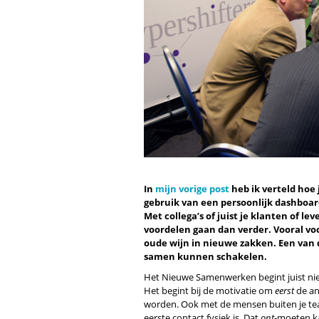
In
mijn vorige post
heb ik verteld hoe 
gebruik van een persoonlijk dashboard
Met collega’s of juist je klanten of le
voordelen gaan dan verder. Vooral voo
oude wijn in nieuwe zakken. Een van 
samen kunnen schakelen.
Het Nieuwe Samenwerken begint juist nie
Het begint bij de motivatie om
eerst
de and
worden. Ook met de mensen buiten je team
eerste contact fysiek is. Dat
ont
-moeten ka