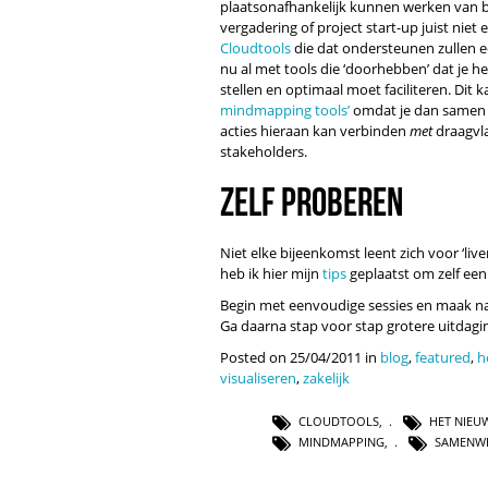
plaatsonafhankelijk kunnen werken van b
vergadering of project start-up juist niet 
Cloudtools
die dat ondersteunen zullen 
nu al met tools die ‘doorhebben’ dat je h
stellen en optimaal moet faciliteren. Dit
mindmapping tools’
omdat je dan samen 
acties hieraan kan verbinden
met
draagvla
stakeholders.
Zelf proberen
Niet elke bijeenkomst leent zich voor ‘liv
heb ik hier mijn
tips
geplaatst om zelf een
Begin met eenvoudige sessies en maak na
Ga daarna stap voor stap grotere uitdagi
Posted on 25/04/2011 in
blog
,
featured
,
h
visualiseren
,
zakelijk
CLOUDTOOLS
,
HET NIEU
MINDMAPPING
,
SAMENW