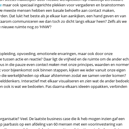
e
maar ook speciaal ingerichte plekken voor vergaderen en brainstormen
De meeste mensen hebben een basale behoefte aan contact maken,
n. Dat lukt het beste als je elkaar kan aankijken, een hand geven en van
aarom communiceren we dan toch zo dicht langs elkaar heen? Zelfs als we
die nieuwe ruimte nog zo ‘HNW’?
 opleiding, opvoeding, emotionele ervaringen, maar ook door onze
e tussen actie en reactie? Daar ligt de vrijheid en de ruimte om de ander ech
Dus in die pauze even
contact maken
met onze principes, waarden en normen
t voor bijeenkomst ook binnen stappen, kijken we ieder vanuit onze eigen
we die werkelijkheden op elkaar afstemmen zodat we samen verder komen?
eelddenkers. Interactief met elkaar visualiseren en
zien
wat de ander bedoel
en ook is wat we bedoelen. Pas daarna elkaars ideeën oppakken, verbinden
rganisatie? Veel. De laatste business case die ik heb mogen inzien gaf een
op jaarbasis op een afdeling van 60 mensen met een voorinvestering van