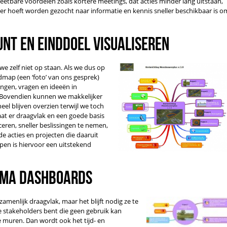
eetbare voordelen zoals kortere meetings, dat acties minder lang uitstaan,
er hoeft worden gezocht naar informatie en kennis sneller beschikbaar is o
nt en einddoel visualiseren
we zelf niet op staan. Als we dus op
map (een ‘foto’ van ons gesprek)
ingen, vragen en ideeën in
 Bovendien kunnen we makkelijker
eel blijven overzien terwijl we toch
aat er draagvlak en een goede basis
ren, sneller beslissingen te nemen,
de acties en projecten die daaruit
en is hiervoor een uitstekend
mma dashboards
zamenlijk draagvlak, maar het blijft nodig ze te
de stakeholders bent die geen gebruik kan
 muren. Dan wordt ook het tijd- en