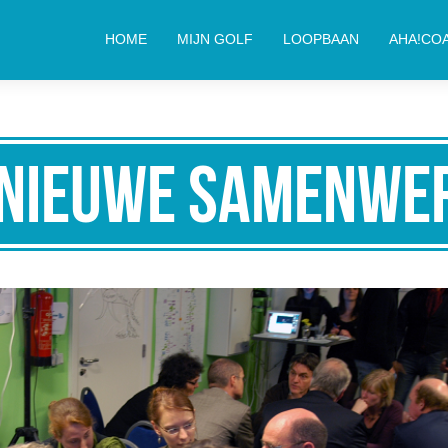
HOME
MIJN GOLF
LOOPBAAN
AHA!CO
 Nieuwe samenWe