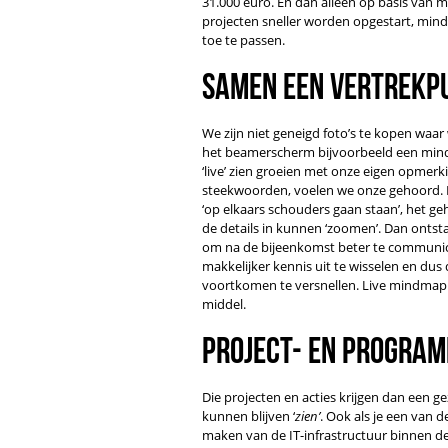
31.000 euro. En dan alleen op basis van m
projecten sneller worden opgestart, mind
toe te passen.
Samen een vertrekpu
We zijn niet geneigd foto’s te kopen waar 
het beamerscherm bijvoorbeeld een mind
‘live’ zien groeien met onze eigen opmerk
steekwoorden, voelen we onze gehoord.
‘op elkaars schouders gaan staan’, het geh
de details in kunnen ‘zoomen’. Dan ontst
om na de bijeenkomst beter te communice
makkelijker kennis uit te wisselen en dus 
voortkomen te versnellen. Live mindmapp
middel.
Project- en progra
Die projecten en acties krijgen dan een ge
kunnen blijven ‘
zien’
. Ook als je een van 
maken van de IT-infrastructuur binnen de