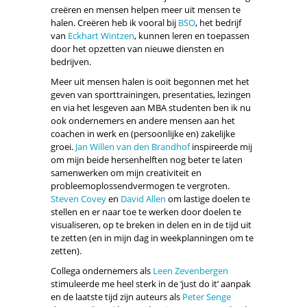
creëren en mensen helpen meer uit mensen te
halen. Creëren heb ik vooral bij
BSO
, het bedrijf
van
Eckhart Wintzen
, kunnen leren en toepassen
door het opzetten van nieuwe diensten en
bedrijven.
Meer uit mensen halen is ooit begonnen met het
geven van sporttrainingen, presentaties, lezingen
en via het lesgeven aan MBA studenten ben ik nu
ook ondernemers en andere mensen aan het
coachen in werk en (persoonlijke en) zakelijke
groei.
Jan Willen van den Brandhof
inspireerde mij
om mijn beide hersenhelften nog beter te laten
samenwerken om mijn creativiteit en
probleemoplossendvermogen te vergroten.
Steven Covey
en
David Allen
om lastige doelen te
stellen en er naar toe te werken door doelen te
visualiseren, op te breken in delen en in de tijd uit
te zetten (en in mijn dag in weekplanningen om te
zetten).
Collega ondernemers als
Leen Zevenbergen
stimuleerde me heel sterk in de ‘just do it’ aanpak
en de laatste tijd zijn auteurs als
Peter Senge