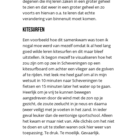
degenen die mij leren zaken in een groter geheel
te zien en dat weer in een groter geheel en zo
voorts en hiervan o.a. te leren dat echte
verandering van binnenuit moet komen.
Kitesurfen
Een voorbeeld hoe dit samenkwam was toen ik
nogal moe werd van mezelf omdat ik al heel lang
goed wilde leren kitesurfen en dit maar bleef
uitstellen. Ik begon mezelf te visualiseren hoe het
zou zijn om op zee in Scheveningen op een
kitesurfboard om achter een vlieger aan de golven
af te rijden. Het leek me heel gaaf om al in mijn
wetsuit in 10 minuten naar Scheveningen te
fietsen en 15 minuten later het water op te gaan.
Heerlijk om je vrij te kunnen bewegen
aangedreven door de wind met de zon op je
gezicht, de zoute zeelucht in je neus en daarna
(weer veilig) met je voeten in het zand. In ieder
geval leuker dan de eentonige sportschool. Alleen
het kwam er maar niet van. Alle clichés om het niet
te doen en uit te stellen waren ook hier weer van
toepassing. Te druk. Te moeilijk. Gevaarlijk.