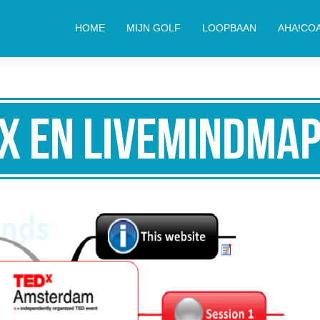
HOME
MIJN GOLF
LOOPBAAN
AHA!CO
x en Livemindma