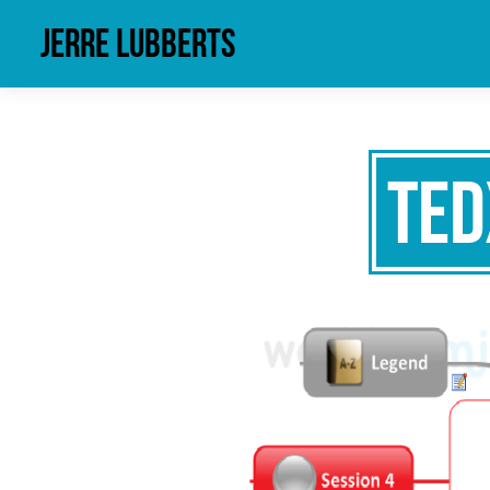
Jerre Lubberts
TED