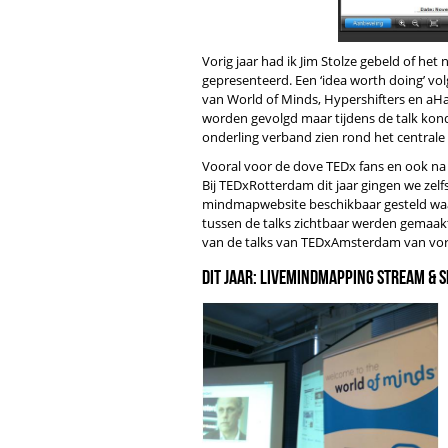
Vorig jaar had ik Jim Stolze gebeld of het 
gepresenteerd. Een ‘idea worth doing’ vol
van World of Minds, Hypershifters en aHa!
worden gevolgd maar tijdens de talk ko
onderling verband zien rond het centrale
Vooral voor de dove TEDx fans en ook n
Bij TEDxRotterdam dit jaar gingen we zelfs
mindmapwebsite beschikbaar gesteld waari
tussen de talks zichtbaar werden gemaakt
van de talks van TEDxAmsterdam van vori
Dit jaar: LiveMindMapping stream & 