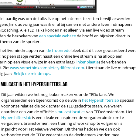
niet aardig was om de talks live op het internet te zetten terwijl ze werden
gens Jim dus vorig jaar was ik er al bij samen met andere livemindmappers
Coaching. Alle TED Talks konden niet alleen via een live video stream
nden de bezoekers van
een speciale website
de hoofd en bijzaken direct in
 thema van de spreker.
a het livemindmappen van
de troonrede
bleek dat dit zeer gewaardeerd werd
 nog een stapje verder: naast een online live stream is na afloop een
n op een visuele wijze in een extra laag (
linker plaatje
) de verbanden
. Zie:
www.somethinkcompletelydifferent.com
. Hier staan de live mindmap
g jaar:
Bekijk de mindmaps.
simulcast in het Hypershifterslab
Dit jaar wilden we het nog leuker maken voor de TEDx fans. We
organiseerden een bijeenkomst op de 30e in
het Hypershifterslab
speciaal
voor onze relaties die ook achter de TED gedachte staan. We waren
daardoor een van de officiële
simulcastlocaties
van TEDxAmsterdam. Het
Hypershifterslab
is een ideale en inspirerende vergaderruimte om te
vergaderen, brainstormen, een training of workshop te volgen en is
ingericht voor Het Nieuwe Werken. Dit thema hadden we dan ook
verbonden met de TEDx gedachte en de deelnemers konden mee