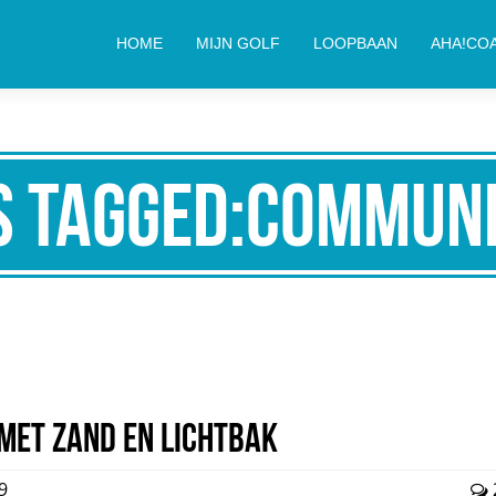
HOME
MIJN GOLF
LOOPBAAN
AHA!CO
s Tagged:communi
met zand en lichtbak
9