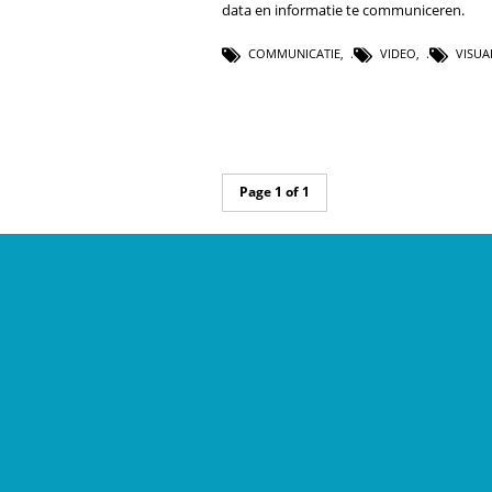
data en informatie te communiceren.
COMMUNICATIE
,
VIDEO
,
VISUA
Page 1 of 1