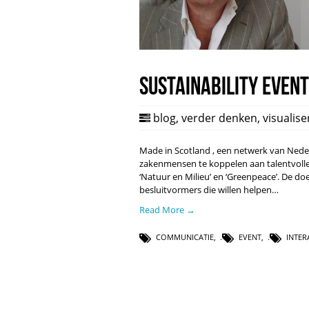
Sustainability event
blog
,
verder denken
,
visualis
Made in Scotland , een netwerk van Neder
zakenmensen te koppelen aan talentvolle j
‘Natuur en Milieu’ en ‘Greenpeace’. De doe
besluitvormers die willen helpen…
Read More →
COMMUNICATIE
,
EVENT
,
INTER