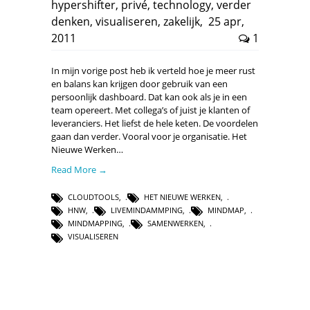
hypershifter
,
privé
,
technology
,
verder
denken
,
visualiseren
,
zakelijk
,
25 apr,
2011
1
In mijn vorige post heb ik verteld hoe je meer rust
en balans kan krijgen door gebruik van een
persoonlijk dashboard. Dat kan ook als je in een
team opereert. Met collega’s of juist je klanten of
leveranciers. Het liefst de hele keten. De voordelen
gaan dan verder. Vooral voor je organisatie. Het
Nieuwe Werken…
Read More →
CLOUDTOOLS
,
HET NIEUWE WERKEN
,
HNW
,
LIVEMINDAMMPING
,
MINDMAP
,
MINDMAPPING
,
SAMENWERKEN
,
VISUALISEREN