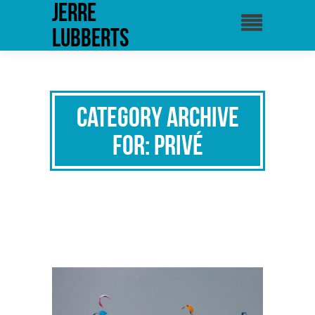
Jerre
Lubberts
Category Archive
for: privé